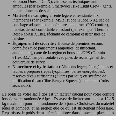
Salomon Quest 4 GTX), chaussettes techniques anti-
ampoules (par exemple, Smartwool Hike Light Crew), gants,
bonnet, lunettes de soleil.
Matériel de camping :
Tente légère et résistante aux
intempéries (par exemple, MSR Hubba Hubba NX), sac de
couchage adapté aux températures nocturnes (0°C confort),
matelas de sol confortable et isolant (par exemple, Therm-a-
Rest NeoAir XLite), réchaud de camping et ustensiles de
cuisine.
Équipement de sécurité :
Trousse de premiers secours
complète (avec pansements ampoules, désinfectant,
antidouleur), carte de la région et boussole/GPS (Garmin
eTrex 32x), lampe frontale avec piles de rechange, sifflet,
couverture de survie.
Nourriture et hydratation :
Aliments légers, énergétiques et
faciles à préparer (repas lyophilisés, barres énergétiques),
réserves d’eau suffisantes (3 litres par jour) ou système de
purification d’eau (filtre Sawyer Squeeze), collations (fruits
secs, noix).
Le poids de votre sac à dos est un facteur crucial pour votre confort
lors de votre randonnée Alpes. Essayez de limiter son poids à 12-15
kg maximum pour une randonnée de 5 jours. Choisissez du matériel
léger et compact, et ne prenez que ce qui est strictement nécessaire.
Répartissez le poids de manière équilibrée dans le sac, en plaçant les