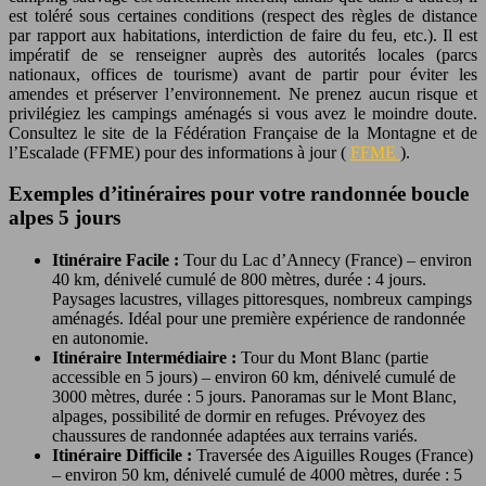
est toléré sous certaines conditions (respect des règles de distance
par rapport aux habitations, interdiction de faire du feu, etc.). Il est
impératif de se renseigner auprès des autorités locales (parcs
nationaux, offices de tourisme) avant de partir pour éviter les
amendes et préserver l’environnement. Ne prenez aucun risque et
privilégiez les campings aménagés si vous avez le moindre doute.
Consultez le site de la Fédération Française de la Montagne et de
l’Escalade (FFME) pour des informations à jour (
FFME
).
Exemples d’itinéraires pour votre randonnée boucle
alpes 5 jours
Itinéraire Facile :
Tour du Lac d’Annecy (France) – environ
40 km, dénivelé cumulé de 800 mètres, durée : 4 jours.
Paysages lacustres, villages pittoresques, nombreux campings
aménagés. Idéal pour une première expérience de randonnée
en autonomie.
Itinéraire Intermédiaire :
Tour du Mont Blanc (partie
accessible en 5 jours) – environ 60 km, dénivelé cumulé de
3000 mètres, durée : 5 jours. Panoramas sur le Mont Blanc,
alpages, possibilité de dormir en refuges. Prévoyez des
chaussures de randonnée adaptées aux terrains variés.
Itinéraire Difficile :
Traversée des Aiguilles Rouges (France)
– environ 50 km, dénivelé cumulé de 4000 mètres, durée : 5