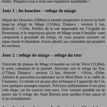
étoiles. Préparez-vous à vivre une expérience inoubliable !
Jour 1 : les houches – refuge de miage
Départ des Houches (1000m) et montée progressive à travers la forêt
jusqu’au refuge de Miage (1559m). Distance : environ 8 km,
dénivelé : +559m. Profitez de la vue imprenable sur l’Aiguille de
Bionnassay et le majestueux glacier de Miage avant d’installer votre
campement à proximité du refuge, où vous pourrez savourer un
repas chaud et réparateur. Soyez attentif aux marmottes qui peuplent
les environs.
Jour 2 : refuge de miage – refuge du truc
Traversée du plateau de Miage et montée au col de Tricot (2120m),
le point culminant de la journée. Descente vers le refuge du Truc
(1750m). Distance : environ 12 km, dénivelé : +561m, -930m.
Admirez le panorama exceptionnel sur le Mont Blanc et la vallée de
Chamonix. Le terrain est un peu plus technique à l’approche du Col,
avec quelques passages exposés. Prévoyez suffisamment d’eau pour
cette étape, car les sources sont rares. Une variante possible est de
passer par le refuge des Nant Borrant pour profiter d’une pause et
d’un ravitaillement.