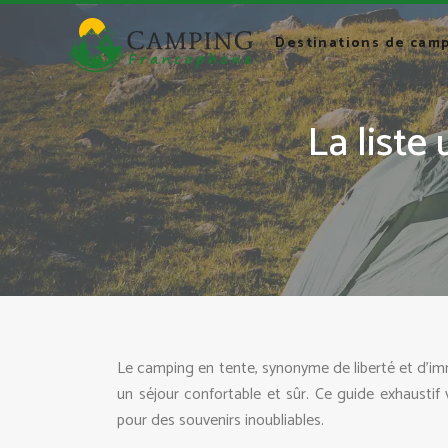
Destinations de cam
La liste
Le camping en tente, synonyme de liberté et d’im
un séjour confortable et sûr. Ce guide exhaustif
pour des souvenirs inoubliables.