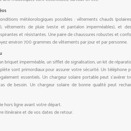
téos
nditions météorologiques possibles : vêtements chauds (polaires
ts), vêtements de pluie (veste et pantalon imperméables), et de
spirantes et résistantes. Une paire de chaussures robustes et confo
évoyez environ 700 grammes de vêtements par jour et par personne.
vu
n briquet imperméable, un sifflet de signalisation, un kit de réparat
plète sont primordiaux pour assurer votre sécurité. Un téléphone p
galement essentiels. Un chargeur solaire portable peut s’avérer trè
cas de besoin. Un chargeur solaire de bonne qualité peut recha
e hors ligne avant votre départ.
 itinéraire et de vos dates de retour.