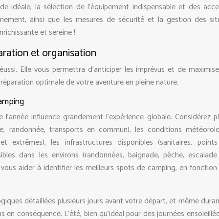
de idéale, la sélection de l’équipement indispensable et des acce
ironnement, ainsi que les mesures de sécurité et la gestion des sit
richissante et sereine !
aration et organisation
réussi. Elle vous permettra d’anticiper les imprévus et de maximise
 préparation optimale de votre aventure en pleine nature.
 camping
 l’année influence grandement l’expérience globale. Considérez pl
oiture, randonnée, transports en commun), les conditions météorol
t extrêmes), les infrastructures disponibles (sanitaires, points
ibles dans les environs (randonnées, baignade, pêche, escalade
us aider à identifier les meilleurs spots de camping, en fonction
ogiques détaillées plusieurs jours avant votre départ, et même duran
s en conséquence. L’été, bien qu’idéal pour des journées ensoleillée