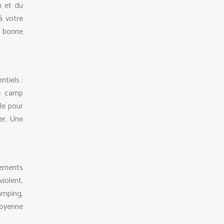
n et du
à votre
ne bonne
ntiels :
de camp
le pour
er. Une
tements
iolent,
amping,
moyenne