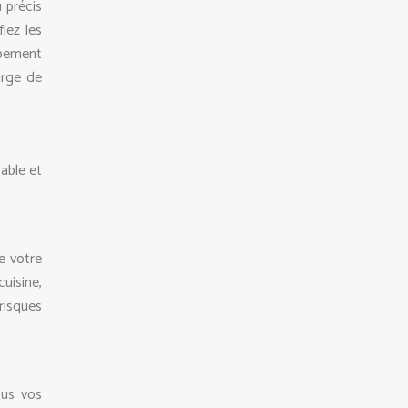
 précis
iez les
ipement
arge de
able et
e votre
uisine,
risques
ous vos