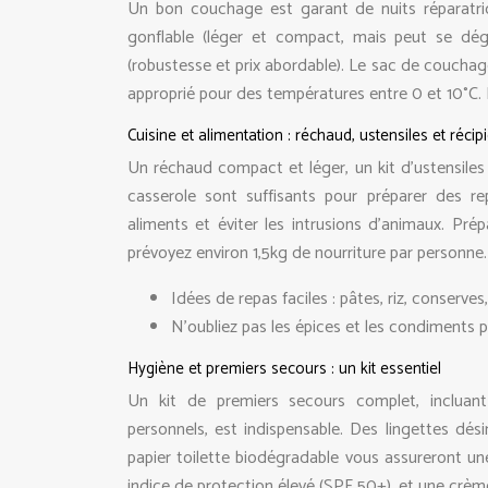
Un bon couchage est garant de nuits réparatri
gonflable (léger et compact, mais peut se dégo
(robustesse et prix abordable). Le sac de coucha
approprié pour des températures entre 0 et 10°C. N
Cuisine et alimentation : réchaud, ustensiles et récip
Un réchaud compact et léger, un kit d’ustensiles 
casserole sont suffisants pour préparer des re
aliments et éviter les intrusions d’animaux. Pré
prévoyez environ 1,5kg de nourriture par personne.
Idées de repas faciles : pâtes, riz, conserve
N’oubliez pas les épices et les condiments 
Hygiène et premiers secours : un kit essentiel
Un kit de premiers secours complet, incluant
personnels, est indispensable. Des lingettes dé
papier toilette biodégradable vous assureront u
indice de protection élevé (SPF 50+), et une crème