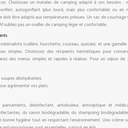
ces. Choisissez un matelas de camping adapté à vos besoins : 
nfler), autogonflant (plus lourd, mais plus confortable) ou en
ge doit être adapté aux températures prévues. Un sac de couchage 
’oubliez pas un oreiller de camping léger et confortable.
ients
minimaliste (cuillère, fourchette, couteau, spatule), et une gamelle
pas simples. Choisissez des récipients hermétiques pour conser
parez des menus simples et rapides à réaliser. Pour un séjour de 3
s, soupes déshydratées.
pour agrémenter vos plats.
 pansements, désinfectant, antidouleur, antiseptique et médi
sinfectantes, du savon biodégradable, du shampoing biodégradable
ne bonne hygiène tout en respectant l’environnement. Une crème so
 anti-moustiques sont essentielles, surtout en été.