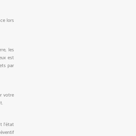
ce lors
re, les
eux est
ets par
r votre
t.
 l’état
réventif