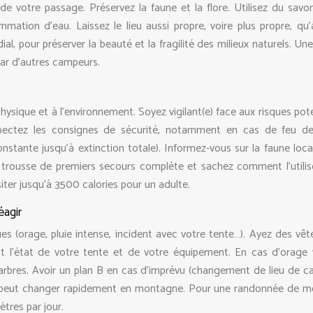
de votre passage. Préservez la faune et la flore. Utilisez du savo
ation d’eau. Laissez le lieu aussi propre, voire plus propre, qu’
ial, pour préserver la beauté et la fragilité des milieux naturels. U
par d’autres campeurs.
hysique et à l’environnement. Soyez vigilant(e) face aux risques pote
pectez les consignes de sécurité, notamment en cas de feu 
onstante jusqu’à extinction totale). Informez-vous sur la faune loca
 trousse de premiers secours complète et sachez comment l’utilis
iter jusqu’à 3500 calories pour un adulte.
éagir
ues (orage, pluie intense, incident avec votre tente…). Ayez des vê
nt l’état de votre tente et de votre équipement. En cas d’orage v
s arbres. Avoir un plan B en cas d’imprévu (changement de lieu de c
étéo peut changer rapidement en montagne. Pour une randonnée de 
tres par jour.