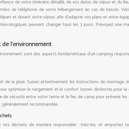
ance de votre itinéraire détaillé, de vos dates de séjour et du lieu
éro de téléphone de votre hébergement en cas de besoin. Vérif
épart et durant votre séjour, afin d’adapter vos plans et votre équ
téorologiques peuvent changer tous les 3 jours. Prévoyez une m
t de l’environnement
environnement sont des aspects fondamentaux d’un camping respons
 et de la pluie. Suivez attentivement les instructions de montage d
our optimiser le rangement et le confort (zones distinctes pour la c
 de sécurité entre votre tente et le feu de camp pour prévenir les 
est généralement recommandée.
échets
ez vos déchets de manière responsable : triez-les, et emportez t