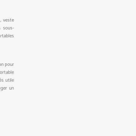
, veste
s sous-
rtables
ion pour
ortable
s utile
rger un