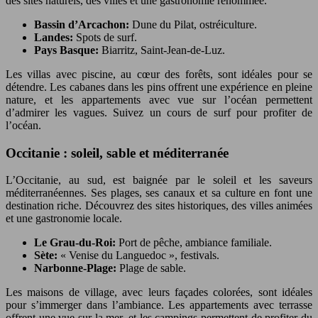
des sites naturels, des villes et une gastronomie renommée.
Bassin d’Arcachon:
Dune du Pilat, ostréiculture.
Landes:
Spots de surf.
Pays Basque:
Biarritz, Saint-Jean-de-Luz.
Les villas avec piscine, au cœur des forêts, sont idéales pour se
détendre. Les cabanes dans les pins offrent une expérience en pleine
nature, et les appartements avec vue sur l’océan permettent
d’admirer les vagues. Suivez un cours de surf pour profiter de
l’océan.
Occitanie : soleil, sable et méditerranée
L’Occitanie, au sud, est baignée par le soleil et les saveurs
méditerranéennes. Ses plages, ses canaux et sa culture en font une
destination riche. Découvrez des sites historiques, des villes animées
et une gastronomie locale.
Le Grau-du-Roi:
Port de pêche, ambiance familiale.
Sète:
« Venise du Languedoc », festivals.
Narbonne-Plage:
Plage de sable.
Les maisons de village, avec leurs façades colorées, sont idéales
pour s’immerger dans l’ambiance. Les appartements avec terrasse
offrent une vue sur la mer, et les campings permettent de profiter du